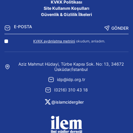
KVKK Politikası
Site Kullanım Koşulları
Güvenlik & Gizlilik İlkeleri
GÖNDER
KVKK aydınlatma metnini
okudum, anladım.
Aziz Mahmut Hüdayi, Türbe Kapısı Sok. No: 13, 34672
Üsküdar/İstanbul
idp@idp.org.tr
(0216) 310 43 18
@islamcidergiler