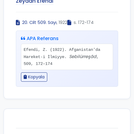
Zeydan Efendi
20. Cilt 509. Sayı
, 1922
s. 172-174
APA Referans
Efendi, Z. (1922). Afganistan'da
Sebilürreşâd
Hareket-i İlmiyye.
,
509, 172–174
Kopyala