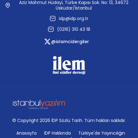
Aziz Mahmut Hüdayi, Türbe Kapısı Sok. No: 13, 34672
Üsküdar/İstanbul
idp@idp.org.tr
(0216) 310 43 18
@islamcidergiler
© Copyright 2026 İDP Sözlü Tarih. Tüm hakları saklıdır.
Anasayfa
İDP Hakkında
Türkiye'de Yayıncılığın