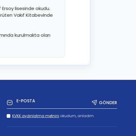
 Ersoy lisesinde okudu.
yürüten Vakıf Kitabevinde
amında kurulmakta olan
GÖNDER
KVKK aydınlatma metnini
okudum, anladım.