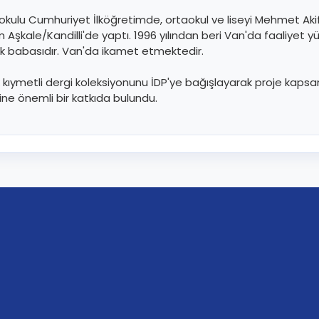
okulu Cumhuriyet İlköğretimde, ortaokul ve liseyi Mehmet Akif
m Aşkale/Kandilli'de yaptı. 1996 yılından beri Van'da faaliyet 
cuk babasıdır. Van'da ikamet etmektedir.
 kıymetli dergi koleksiyonunu İDP'ye bağışlayarak proje kaps
e önemli bir katkıda bulundu.