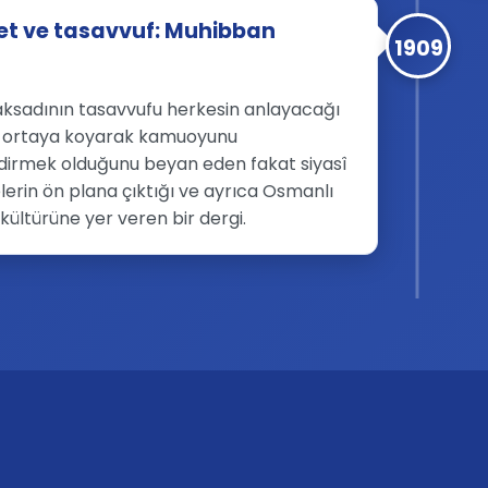
et ve tasavvuf: Muhibban
1909
ksadının tasavvufu herkesin anlayacağı
le ortaya koyarak kamuoyunu
ndirmek olduğunu beyan eden fakat siyasî
erin ön plana çıktığı ve ayrıca Osmanlı
ültürüne yer veren bir dergi.