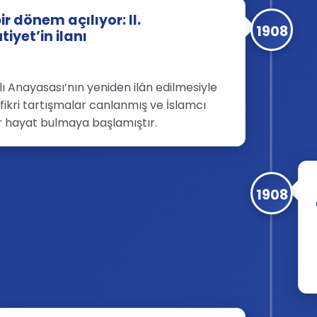
ir dönem açılıyor: II.
1908
iyet’in ilanı
 Anayasası’nın yeniden ilân edilmesiyle
e fikri tartışmalar canlanmış ve İslamcı
r hayat bulmaya başlamıştır.
1908