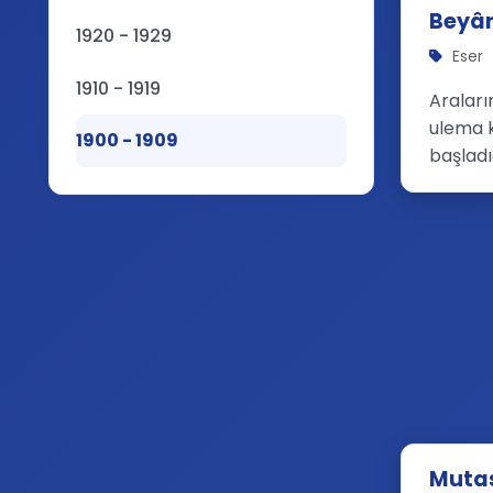
Beyân
1920 - 1929
Eser
1910 - 1919
Araları
ulema k
1900 - 1909
başladı
Mutas