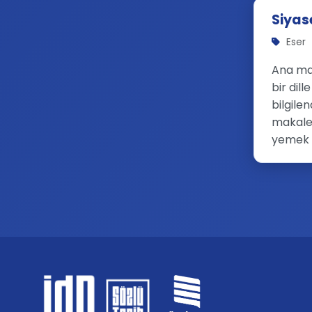
Siyas
Eser
Ana ma
bir dil
bilgile
makalel
yemek k