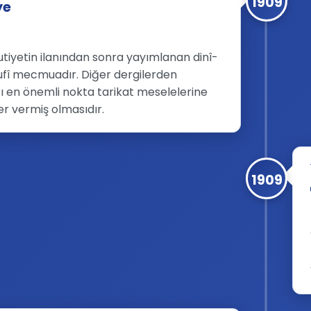
1909
ye
rutiyetin ilanından sonra yayımlanan dinî-
fî mecmuadır. Diğer dergilerden
ğı en önemli nokta tarikat meselelerine
er vermiş olmasıdır.
1909