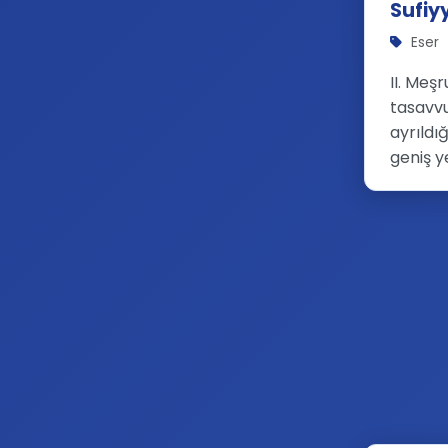
Sufiy
Eser
II. Meş
tasavvu
ayrıldı
geniş y