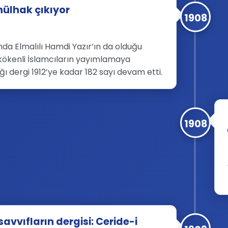
ülhak çıkıyor
1908
nda Elmalılı Hamdi Yazır’ın da olduğu
ökenli İslamcıların yayımlamaya
ğı dergi 1912’ye kadar 182 sayı devam etti.
1908
avvıfların dergisi: Ceride-i