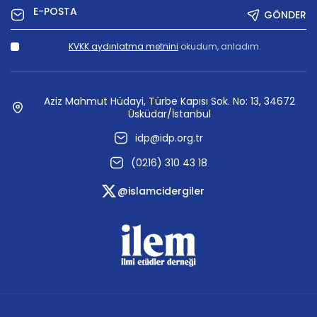
GÖNDER
KVKK aydınlatma metnini
okudum, anladım.
Aziz Mahmut Hüdayi, Türbe Kapısı Sok. No: 13, 34672
Üsküdar/İstanbul
idp@idp.org.tr
(0216) 310 43 18
@islamcidergiler