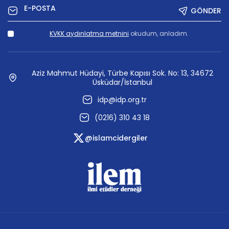
GÖNDER
KVKK aydınlatma metnini
okudum, anladım.
Aziz Mahmut Hüdayi, Türbe Kapısı Sok. No: 13, 34672
Üsküdar/İstanbul
idp@idp.org.tr
(0216) 310 43 18
@islamcidergiler