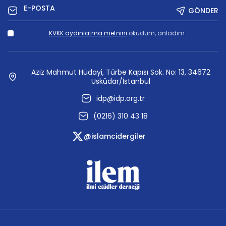
GÖNDER
KVKK aydınlatma metnini
okudum, anladım.
Aziz Mahmut Hüdayi, Türbe Kapısı Sok. No: 13, 34672
Üsküdar/İstanbul
idp@idp.org.tr
(0216) 310 43 18
@islamcidergiler