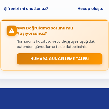
Şifrenizi mi unuttunuz?
Hesap oluştur
SMS Doğrulama Sorunu mu
Yaşıyorsunuz?
Numaranız hatalıysa veya değiştiyse aşağıdaki
butondan güncelleme talebi iletebilirsiniz.
NUMARA GÜNCELLEME TALEBI